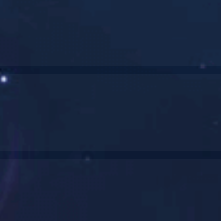
乐鱼网页版登录入口-乐鱼(中国)
>
经典案例
>
地灾类
DMGIS湖南省地质灾害调查评
发布时间：2024-05-31
人气：
31
评价与风险管控系统包括数据展示、数据查询、数据管理、风
大功能模块。