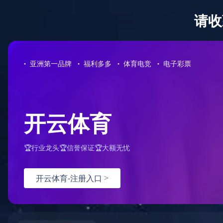
乐鱼网页版登录入口
欢迎访问乐鱼网页版登录入口-乐鱼(中国) 官方网站！
专业GIS(地
提供地理信息平台、智
梦图乐鱼网页版登录入口-乐鱼(中国)
乐鱼网页版登录入口
联系我