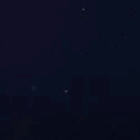
调查项目管理