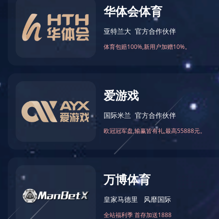
您的位置：
经典案例
气象类
地灾类
地质灾害调查
移动端APP八
其他类
联系我们
CONTACT US