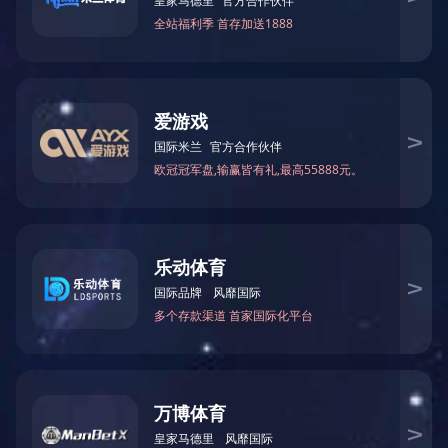
梦图省市县三级地质灾害…
联系我们
CONTACT US
长沙公司：
地址：长沙市天心区长沙天心软件产
业园B座803-804
电话：0731-81671998
苏州公司：
地址：苏州市高新区科发路101号致
远国际商务大厦南楼503室
电话：0512-66806280