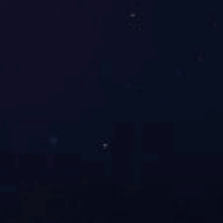
风险预警一张