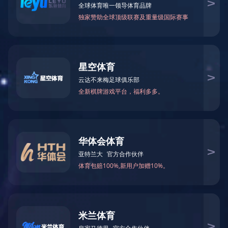
乐鱼网页版登录入口
您的位置：
乐鱼网
产品服务
联系我们
PRODUCT
梦图地质灾害风险
预警预报、综防管理
乐鱼网页版登录入口-乐鱼(中
时态数据信息，构
慧化的数据采集汇
国)信息系统平台
估、精准撤离与移
*
总体架构
梦图智慧气象现代化服务…
核心数据层：
梦图地质灾害气象风险预…
部、气象局（台）
智能服务层：包括
神经网络模型分析
梦图地质灾害风险双控智…
应用服务层：建设