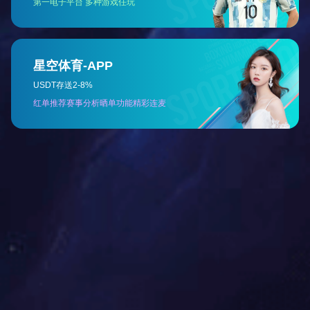
森林火灾监测与气象
等功能模块。
1、森林资源管理
1）森林资源管理。
加、删除、修改、属