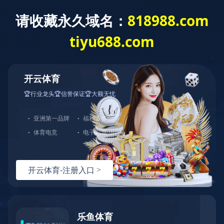
乐鱼网页版登录入口
欢迎访问乐鱼网页版登录入口-乐鱼(中国) 官方网站！
专业GIS(地理
提供地理信息平台、智慧气
梦图乐鱼网页版登录入口-乐鱼(中国)
关于我们
产品服务
经典案例
行业应用