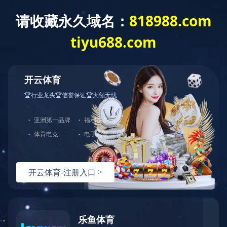
乐鱼网页版登录入口
欢迎访问乐鱼网页版登录入口-乐鱼(中国) 官方网站！
专业GIS(地理
提供地理信息平台、智慧气
梦图乐鱼网页版登录入口-乐鱼(中国)
关于我们
产品服务
经典案例
行业应用