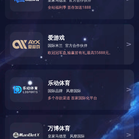
微信咨询
地址：长沙市天心区长沙天心软件产
技术创新成果在气象
业园B座803-804
级党委、政府防灾减
二要深度融入“全方
电话：0731-81671998
返回顶部
和“银发经济”发展。
模式，加大力度赋能低
苏州公司：
三要着力推动“三农
地址：苏州市高新区科发路101号致
村气象灾害监测预警
远国际商务大厦南楼503室
人工增雨防雹作业能
电话：0512-66806280
高标准农田建设气象
农业气象保障，开展“
网址：ylsqzz.com
基层气象科普宣传工
邮箱：dmgis@163.com
分享到：
上一篇：
自然资源部